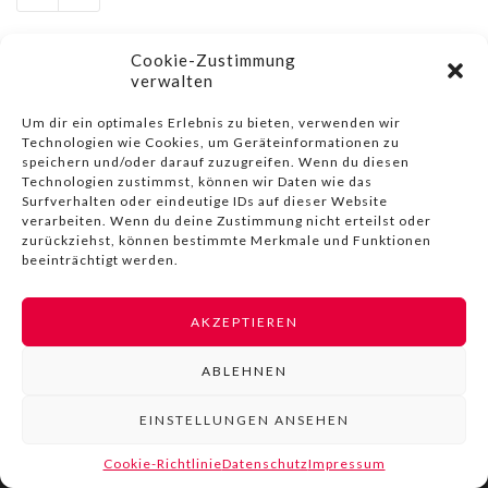
Cookie-Zustimmung
verwalten
Um dir ein optimales Erlebnis zu bieten, verwenden wir
© COPYRIGHT BY LIVINN |
IMPRESSUM
|
DATENSCHUTZ
|
Technologien wie Cookies, um Geräteinformationen zu
NUTZUNGSBEDINGUNGEN
speichern und/oder darauf zuzugreifen. Wenn du diesen
Technologien zustimmst, können wir Daten wie das
Surfverhalten oder eindeutige IDs auf dieser Website
verarbeiten. Wenn du deine Zustimmung nicht erteilst oder
zurückziehst, können bestimmte Merkmale und Funktionen
beeinträchtigt werden.
AKZEPTIEREN
ABLEHNEN
EINSTELLUNGEN ANSEHEN
Cookie-Richtlinie
Datenschutz
Impressum