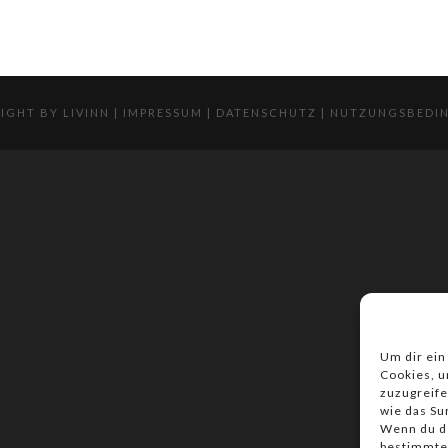
IGHT BY LIVINN |
IMPRESSUM
|
DATENSCHUTZ
|
NUTZUNGSBEDI
Um dir ein
Cookies, u
zuzugreife
wie das Su
Wenn du de
bestimmte