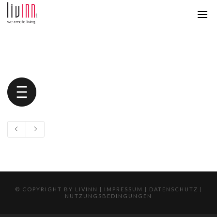
© COPYRIGHT BY LIVINN |
IMPRESSUM
|
DATENSCHUTZ
|
NUTZUNGSBEDINGUNGEN