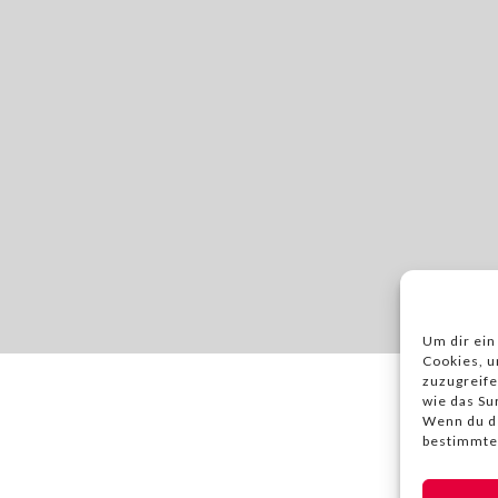
Um dir ein
Cookies, u
zuzugreife
wie das Su
Wenn du de
bestimmte