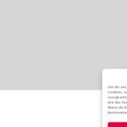
Um dir ein
Cookies, u
zuzugreife
wie das Su
Wenn du de
bestimmte