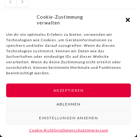
Cookie-Zustimmung
verwalten
Um dir ein optimales Erlebnis zu bieten, verwenden wir
Technologien wie Cookies, um Geräteinformationen zu
© COPYRIGHT BY LIVINN |
IMPRESSUM
|
DATENSCHUTZ
|
NUTZUNGSBEDINGUNGEN
speichern und/oder darauf zuzugreifen. Wenn du diesen
Technologien zustimmst, können wir Daten wie das
Surfverhalten oder eindeutige IDs auf dieser Website
verarbeiten. Wenn du deine Zustimmung nicht erteilst oder
zurückziehst, können bestimmte Merkmale und Funktionen
beeinträchtigt werden.
AKZEPTIEREN
ABLEHNEN
EINSTELLUNGEN ANSEHEN
Cookie-Richtlinie
Datenschutz
Impressum