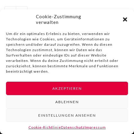
Cookie-Zustimmung
verwalten
Um dir ein optimales Erlebnis zu bieten, verwenden wir
Technologien wie Cookies, um Geräteinformationen zu
speichern und/oder darauf zuzugreifen. Wenn du diesen
© COPYRIGHT BY LIVINN |
IMPRESSUM
|
DATENSCHUTZ
|
Technologien zustimmst, können wir Daten wie das
NUTZUNGSBEDINGUNGEN
Surfverhalten oder eindeutige IDs auf dieser Website
verarbeiten. Wenn du deine Zustimmung nicht erteilst oder
zurückziehst, können bestimmte Merkmale und Funktionen
beeinträchtigt werden.
AKZEPTIEREN
ABLEHNEN
EINSTELLUNGEN ANSEHEN
Cookie-Richtlinie
Datenschutz
Impressum