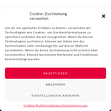
Cookie-Zustimmung
verwalten
Um dir ein optimales Erlebnis zu bieten, verwenden wir
Technologien wie Cookies, um Geräteinformationen zu
speichern und/oder darauf zuzugreifen. Wenn du diesen
© COPYRIGHT BY LIVINN |
IMPRESSUM
|
DATENSCHUTZ
|
Technologien zustimmst, können wir Daten wie das
NUTZUNGSBEDINGUNGEN
Surfverhalten oder eindeutige IDs auf dieser Website
verarbeiten. Wenn du deine Zustimmung nicht erteilst oder
zurückziehst, können bestimmte Merkmale und Funktionen
beeinträchtigt werden.
AKZEPTIEREN
ABLEHNEN
EINSTELLUNGEN ANSEHEN
Cookie-Richtlinie
Datenschutz
Impressum