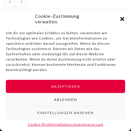
Cookie-Zustimmung
verwalten
Um dir ein optimales Erlebnis zu bieten, verwenden wir
Technologien wie Cookies, um Geräteinformationen zu
© COPYRIGHT BY LIVINN |
IMPRESSUM
|
DATENSCHUTZ
|
NUTZUNGSBEDINGUNGEN
speichern und/oder darauf zuzugreifen. Wenn du diesen
Technologien zustimmst, können wir Daten wie das
Surfverhalten oder eindeutige IDs auf dieser Website
verarbeiten. Wenn du deine Zustimmung nicht erteilst oder
zurückziehst, können bestimmte Merkmale und Funktionen
beeinträchtigt werden.
AKZEPTIEREN
ABLEHNEN
EINSTELLUNGEN ANSEHEN
Cookie-Richtlinie
Datenschutz
Impressum