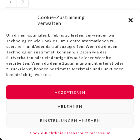
Cookie-Zustimmung
verwalten
Um dir ein optimales Erlebnis zu bieten, verwenden wir
Technologien wie Cookies, um Geräteinformationen zu
© COPYRIGHT BY LIVINN |
IMPRESSUM
|
DATENSCHUTZ
|
NUTZUNGSBEDINGUNGEN
speichern und/oder darauf zuzugreifen. Wenn du diesen
Technologien zustimmst, können wir Daten wie das
Surfverhalten oder eindeutige IDs auf dieser Website
verarbeiten. Wenn du deine Zustimmung nicht erteilst oder
zurückziehst, können bestimmte Merkmale und Funktionen
beeinträchtigt werden.
AKZEPTIEREN
ABLEHNEN
EINSTELLUNGEN ANSEHEN
Cookie-Richtlinie
Datenschutz
Impressum