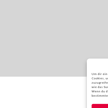
Um dir ein
Cookies, u
zuzugreife
wie das Su
Wenn du de
bestimmte