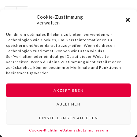
Cookie-Zustimmung
verwalten
Um dir ein optimales Erlebnis zu bieten, verwenden wir
Technologien wie Cookies, um Geräteinformationen zu
speichern und/oder darauf zuzugreifen. Wenn du diesen
© COPYRIGHT BY LIVINN |
IMPRESSUM
|
DATENSCHUTZ
|
Technologien zustimmst, können wir Daten wie das
NUTZUNGSBEDINGUNGEN
Surfverhalten oder eindeutige IDs auf dieser Website
verarbeiten. Wenn du deine Zustimmung nicht erteilst oder
zurückziehst, können bestimmte Merkmale und Funktionen
beeinträchtigt werden.
AKZEPTIEREN
ABLEHNEN
EINSTELLUNGEN ANSEHEN
Cookie-Richtlinie
Datenschutz
Impressum