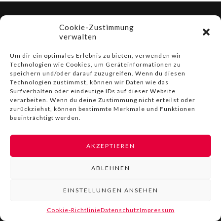
© COPYRIGHT BY LIVINN |
IMPRESSUM
|
DATENSCHUTZ
|
Cookie-Zustimmung
NUTZUNGSBEDINGUNGEN
verwalten
Um dir ein optimales Erlebnis zu bieten, verwenden wir
Technologien wie Cookies, um Geräteinformationen zu
speichern und/oder darauf zuzugreifen. Wenn du diesen
Technologien zustimmst, können wir Daten wie das
Surfverhalten oder eindeutige IDs auf dieser Website
verarbeiten. Wenn du deine Zustimmung nicht erteilst oder
zurückziehst, können bestimmte Merkmale und Funktionen
beeinträchtigt werden.
AKZEPTIEREN
ABLEHNEN
EINSTELLUNGEN ANSEHEN
Cookie-Richtlinie
Datenschutz
Impressum