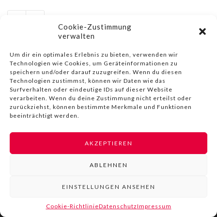
Cookie-Zustimmung
verwalten
Um dir ein optimales Erlebnis zu bieten, verwenden wir
Technologien wie Cookies, um Geräteinformationen zu
speichern und/oder darauf zuzugreifen. Wenn du diesen
© COPYRIGHT BY LIVINN |
IMPRESSUM
|
DATENSCHUTZ
|
Technologien zustimmst, können wir Daten wie das
NUTZUNGSBEDINGUNGEN
Surfverhalten oder eindeutige IDs auf dieser Website
verarbeiten. Wenn du deine Zustimmung nicht erteilst oder
zurückziehst, können bestimmte Merkmale und Funktionen
beeinträchtigt werden.
AKZEPTIEREN
ABLEHNEN
EINSTELLUNGEN ANSEHEN
Cookie-Richtlinie
Datenschutz
Impressum