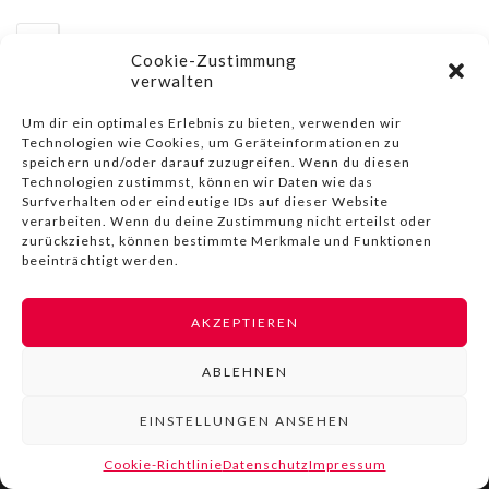
Cookie-Zustimmung
verwalten
Um dir ein optimales Erlebnis zu bieten, verwenden wir
Technologien wie Cookies, um Geräteinformationen zu
speichern und/oder darauf zuzugreifen. Wenn du diesen
Technologien zustimmst, können wir Daten wie das
© COPYRIGHT BY LIVINN |
IMPRESSUM
|
DATENSCHUTZ
|
Surfverhalten oder eindeutige IDs auf dieser Website
NUTZUNGSBEDINGUNGEN
verarbeiten. Wenn du deine Zustimmung nicht erteilst oder
zurückziehst, können bestimmte Merkmale und Funktionen
beeinträchtigt werden.
AKZEPTIEREN
ABLEHNEN
EINSTELLUNGEN ANSEHEN
Cookie-Richtlinie
Datenschutz
Impressum